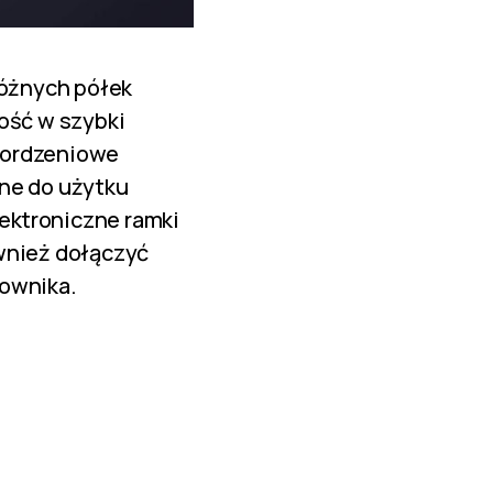
różnych półek
ość w szybki
iordzeniowe
one do użytku
ektroniczne ramki
ównież dołączyć
kownika.