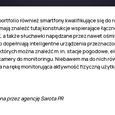
ortfolio również smartfony kwalifikujące się do 
mają znaleźć tutaj konstrukcje wspierające łączn
E, a także słuchawki napędzane przez nawet ośm
o dopełniają inteligentne urządzenia przeznacz
tórych można znaleźć m.in. stacje pogodowe, el
e kamery do monitoringu. Niebawem ma do nich r
a na rękę monitorująca aktywność fizyczną użyt
na przez agencję Sarota PR