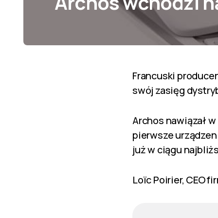
Archos wchodzi na
Francuski producen
swój zasięg dystryb
Archos nawiązał w 
pierwsze urządzeni
już w ciągu najbliż
Loïc Poirier, CEO 