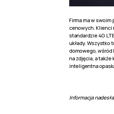
Firma ma w swoim p
cenowych. Klienci 
standardzie 4G LT
układy. Wszystko t
domowego, wśród k
na zdjęcia, a takż
inteligentna opask
Informacja nadesła