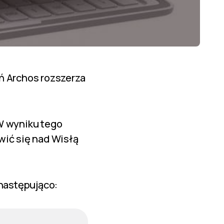
ń Archos rozszerza
W wyniku tego
wić się nad Wisłą
 następująco: