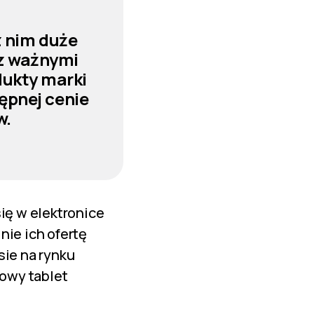
z nim duże
 z ważnymi
dukty marki
ępnej cenie
w.
ię w elektronice
nie ich ofertę
sie na rynku
owy tablet