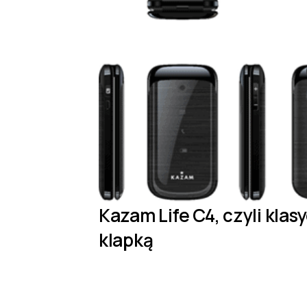
Kazam Life C4, czyli klas
klapką