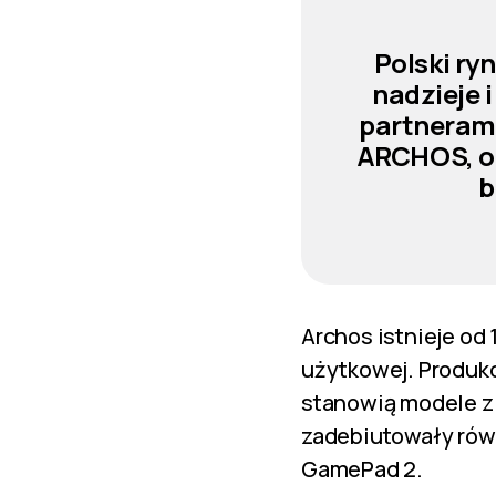
Polski ry
nadzieje 
partnerami
ARCHOS, of
b
Archos istnieje od
użytkowej. Produkc
stanowią modele z 
zadebiutowały rów
GamePad 2.