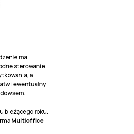
ądzenie ma
odne sterowanie
ytkowania, a
łatwi ewentualny
indowsem.
ju bieżącego roku.
irma
Multioffice