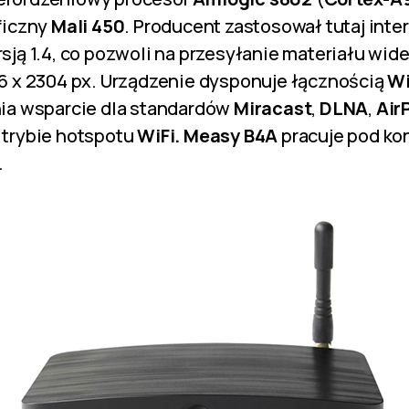
ficzny
Mali 450
. Producent zastosował tutaj inte
sją 1.4, co pozwoli na przesyłanie materiału wi
6 x 2304 px. Urządzenie dysponuje łącznością
Wi
ia wsparcie dla standardów
Miracast
,
DLNA
,
Air
 trybie hotspotu
WiFi. Measy B4A
pracuje pod ko
.