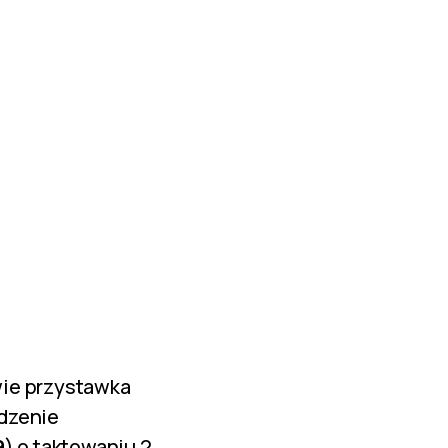
wie przystawka
dzenie
9
) o taktowaniu 2