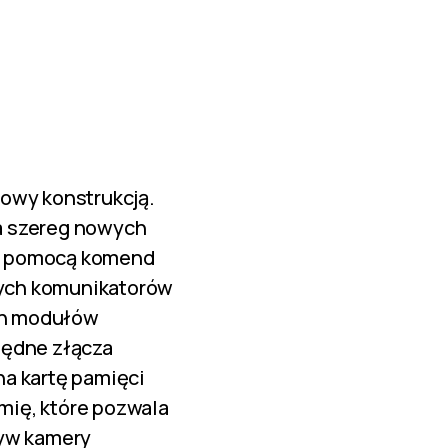
iowy konstrukcją.
a szereg nowych
za pomocą komend
nych komunikatorów
ch modułów
będne złącza
 na kartę pamięci
mię, które pozwala
tyw kamery