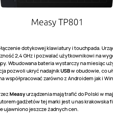
łączenie dotykowej klawiatury i touchpada. Urz
zność 2,4 GHz i pozwalać użytkownikowi na wyg
apy. Wbudowana bateria wystarczy na miesiąc uż
cja pozwoli ukryć nadajnik
USB
w obudowie, co u
 ma współpracować zarówno z Androidem jak i W
rzez
Measy
urządzenia mają trafić do Polski w ma
orem gadżetów tej marki jest u nas krakowska f
nie ujawniono jeszcze żadnych cen.