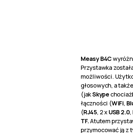
Measy B4C
wyróżni
Przystawka został
możliwości. Użytk
głosowych, a takż
(jak
Skype
chociaż
łączności (
WiFi
,
Bl
(
RJ45
, 2 x
USB 2.0
,
TF.
Atutem przyst
przymocować ją z t