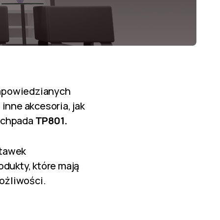
zapowiedzianych
 inne akcesoria, jak
ouchpada
TP801.
stawek
odukty, które mają
ożliwości.