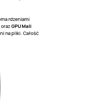
ema rdzeniami
3
oraz
GPU Mali
i na pliki. Całość