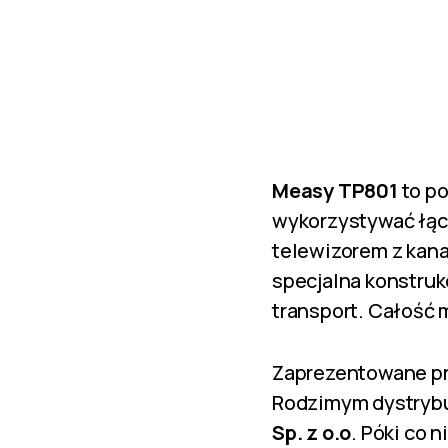
Measy TP801
to po
wykorzystywać łąc
telewizorem z kan
specjalna konstruk
transport. Całość
Zaprezentowane p
Rodzimym dystrybut
Sp. z o.o
. Póki co 