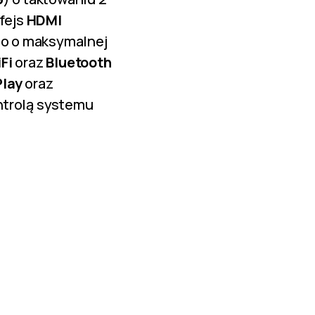
rfejs
HDMI
deo o maksymalnej
Fi
oraz
Bluetooth
Play
oraz
ntrolą systemu