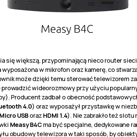
a się większą, przypominającą nieco router siec
a wyposażona w mikrofon oraz kamerę, co stwarz
ownik może dzięki temu sterować telewizorem 
e prowadzić wideorozmowy przy użyciu popular
by). Producent zadbał o obecność podstawowy
uetooth 4.0
) oraz wyposażył przystawkę w niez
Micro USB
oraz
HDMI 1.4
). Nie zabrakło też slotu
awki
Measy B4C
ma być specjalne, dedykowane ra
yłu obudowy telewizora w taki sposób, by obiek