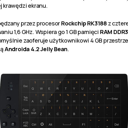
j krawędzi ekranu.
pędzany przez procesor
Rockchip RK3188
z czter
aniu 1,6 GHz. Wspiera go 1 GB pamięci
RAM DDR
omyślnie zaoferuje użytkownikowi 4 GB przestrzen
lą
Androida 4.2 Jelly Bean
.