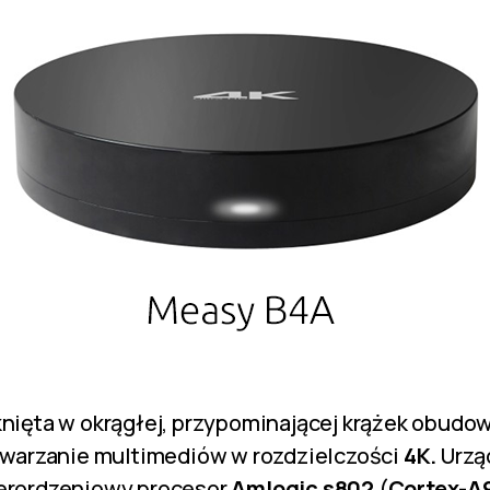
nięta w okrągłej, przypominającej krążek obudo
twarzanie multimediów w rozdzielczości
4K.
Urzą
erordzeniowy procesor
Amlogic s802
(
Cortex-A