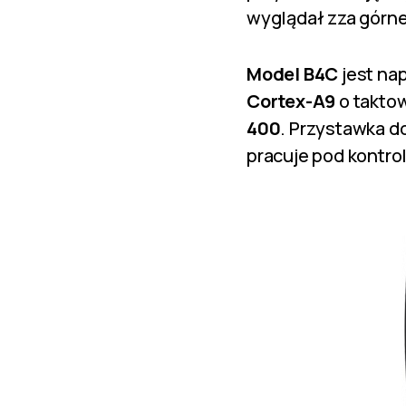
wyglądał zza górne
Model B4C
jest na
Cortex-A9
o taktow
400
. Przystawka d
pracuje pod kontro