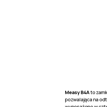
Measy B4A
to zamk
pozwalająca na od
wyposażono w czt