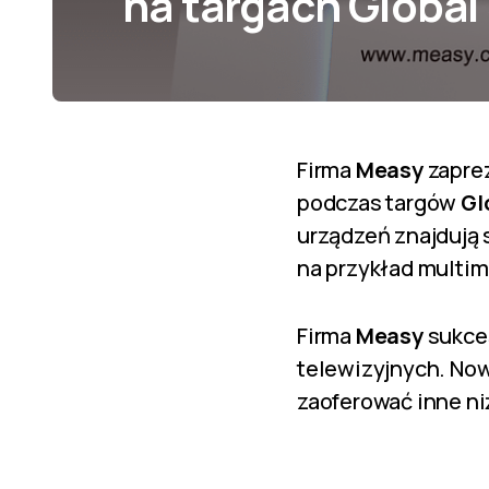
na targach Global
Firma
Measy
zapre
podczas targów
Gl
urządzeń znajdują 
na przykład multi
Firma
Measy
sukces
telewizyjnych. Now
zaoferować inne n