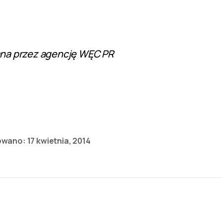
ana przez agencję WĘC PR
owano:
17 kwietnia, 2014