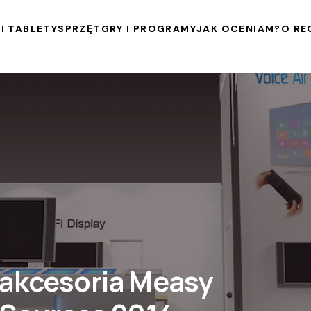
I TABLETY
SPRZĘT
GRY I PROGRAMY
JAK OCENIAM?
O RE
 akcesoria Measy