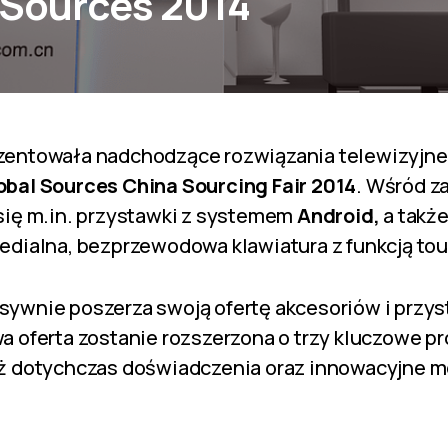
 Sources 2014
zentowała nadchodzące rozwiązania telewizyjne
obal Sources China Sourcing Fair 2014
. Wśród 
się m.in. przystawki z systemem
Android,
a także
medialna, bezprzewodowa klawiatura z funkcją t
ywnie poszerza swoją ofertę akcesoriów i przy
a oferta zostanie rozszerzona o trzy kluczowe pr
iż dotychczas doświadczenia oraz innowacyjne m