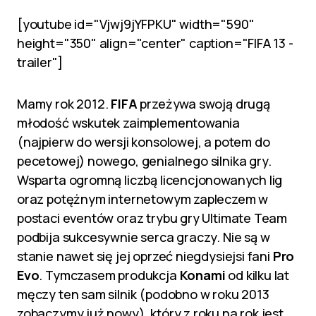
[youtube id="Vjwj9jYFPKU" width="590"
height="350" align="center" caption="FIFA 13 -
trailer"]
Mamy rok 2012.
FIFA
przeżywa swoją drugą
młodość wskutek zaimplementowania
(najpierw do wersji konsolowej, a potem do
pecetowej) nowego, genialnego silnika gry.
Wsparta ogromną liczbą licencjonowanych lig
oraz potężnym internetowym zapleczem w
postaci eventów oraz trybu gry Ultimate Team
podbija sukcesywnie serca graczy. Nie są w
stanie nawet się jej oprzeć niegdysiejsi fani
Pro
Evo
. Tymczasem produkcja
Konami
od kilku lat
męczy ten sam silnik (podobno w roku 2013
zobaczymy już nowy), który z roku na rok jest