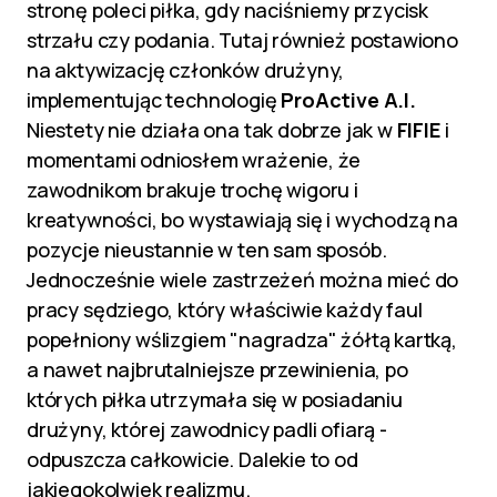
stronę poleci piłka, gdy naciśniemy przycisk
strzału czy podania. Tutaj również postawiono
na aktywizację członków drużyny,
implementując technologię
ProActive A.I.
Niestety nie działa ona tak dobrze jak w
FIFIE
i
momentami odniosłem wrażenie, że
zawodnikom brakuje trochę wigoru i
kreatywności, bo wystawiają się i wychodzą na
pozycje nieustannie w ten sam sposób.
Jednocześnie wiele zastrzeżeń można mieć do
pracy sędziego, który właściwie każdy faul
popełniony wślizgiem "nagradza" żółtą kartką,
a nawet najbrutalniejsze przewinienia, po
których piłka utrzymała się w posiadaniu
drużyny, której zawodnicy padli ofiarą -
odpuszcza całkowicie. Dalekie to od
jakiegokolwiek realizmu.