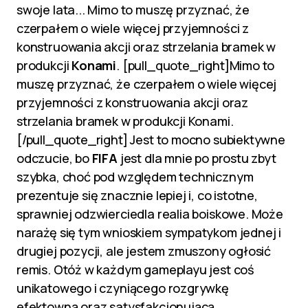
swoje lata... Mimo to muszę przyznać, że
czerpałem o wiele więcej przyjemności z
konstruowania akcji oraz strzelania bramek w
produkcji
Konami
. [pull_quote_right]Mimo to
muszę przyznać, że czerpałem o wiele więcej
przyjemności z konstruowania akcji oraz
strzelania bramek w produkcji Konami.
[/pull_quote_right] Jest to mocno subiektywne
odczucie, bo
FIFA
jest dla mnie po prostu zbyt
szybka, choć pod względem technicznym
prezentuje się znacznie lepiej i, co istotne,
sprawniej odzwierciedla realia boiskowe. Może
narażę się tym wnioskiem sympatykom jednej i
drugiej pozycji, ale jestem zmuszony ogłosić
remis. Otóż w każdym gameplayu jest coś
unikatowego i czyniącego rozgrywkę
efektowną oraz satysfakcjonującą.