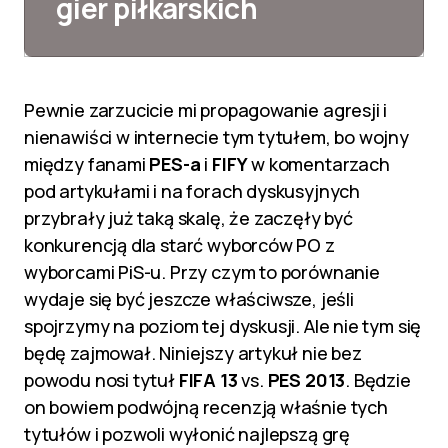
gier piłkarskich
Pewnie zarzucicie mi propagowanie agresji i
nienawiści w internecie tym tytułem, bo wojny
między fanami
PES-a
i
FIFY
w komentarzach
pod artykułami i na forach dyskusyjnych
przybrały już taką skalę, że zaczęły być
konkurencją dla starć wyborców PO z
wyborcami PiS-u. Przy czym to porównanie
wydaje się być jeszcze właściwsze, jeśli
spojrzymy na poziom tej dyskusji. Ale nie tym się
będę zajmował. Niniejszy artykuł nie bez
powodu nosi tytuł
FIFA 13
vs.
PES 2013
. Będzie
on bowiem podwójną recenzją właśnie tych
tytułów i pozwoli wyłonić najlepszą grę