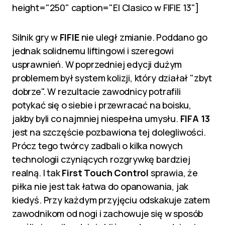
height="250" caption="El Clasico w FIFIE 13"]
Silnik gry w
FIFIE
nie uległ zmianie. Poddano go
jednak solidnemu liftingowi i szeregowi
usprawnień. W poprzedniej edycji dużym
problemem był system kolizji, który działał "zbyt
dobrze". W rezultacie zawodnicy potrafili
potykać się o siebie i przewracać na boisku,
jakby byli co najmniej niespełna umysłu.
FIFA 13
jest na szczęście pozbawiona tej dolegliwości.
Prócz tego twórcy zadbali o kilka nowych
technologii czyniących rozgrywkę bardziej
realną. I tak
First Touch Control
sprawia, że
piłka nie jest tak łatwa do opanowania, jak
kiedyś. Przy każdym przyjęciu odskakuje zatem
zawodnikom od nogi i zachowuje się w sposób