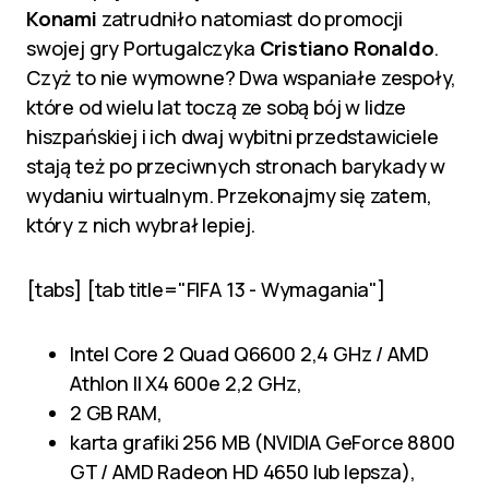
Konami
zatrudniło natomiast do promocji
swojej gry Portugalczyka
Cristiano
Ronaldo
.
Czyż to nie wymowne? Dwa wspaniałe zespoły,
które od wielu lat toczą ze sobą bój w lidze
hiszpańskiej i ich dwaj wybitni przedstawiciele
stają też po przeciwnych stronach barykady w
wydaniu wirtualnym. Przekonajmy się zatem,
który z nich wybrał lepiej.
[tabs] [tab title="FIFA 13 - Wymagania"]
Intel Core 2 Quad Q6600 2,4 GHz / AMD
Athlon II X4 600e 2,2 GHz,
2 GB RAM,
karta grafiki 256 MB (NVIDIA GeForce 8800
GT / AMD Radeon HD 4650 lub lepsza),