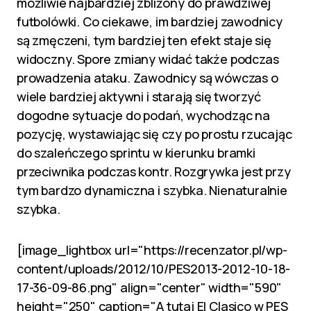
możliwie najbardziej zbliżony do prawdziwej
futbolówki. Co ciekawe, im bardziej zawodnicy
są zmęczeni, tym bardziej ten efekt staje się
widoczny. Spore zmiany widać także podczas
prowadzenia ataku. Zawodnicy są wówczas o
wiele bardziej aktywni i starają się tworzyć
dogodne sytuacje do podań, wychodząc na
pozycję, wystawiając się czy po prostu rzucając
do szaleńczego sprintu w kierunku bramki
przeciwnika podczas kontr. Rozgrywka jest przy
tym bardzo dynamiczna i szybka. Nienaturalnie
szybka.
[image_lightbox url="https://recenzator.pl/wp-
content/uploads/2012/10/PES2013-2012-10-18-
17-36-09-86.png" align="center" width="590"
height="250" caption="A tutaj El Clasico w PES