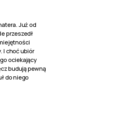
atera. Już od
le przeszedł
miejętności
 I choć ubiór
go ociekający
ręcz budują pewną
uł do niego