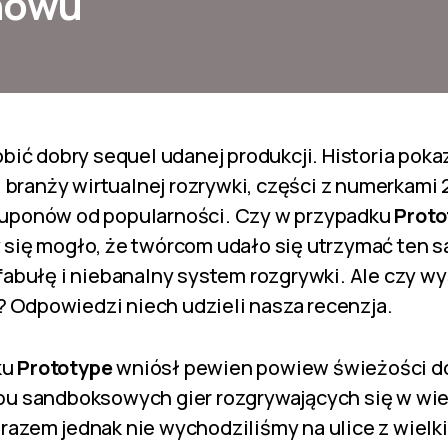
nowu
obić dobry sequel udanej produkcji. Historia pok
 i branży wirtualnej rozrywki, części z numerkami 2
kuponów od popularności. Czy w przypadku
Proto
 się mogło, że twórcom udało się utrzymać ten 
fabułę i niebanalny system rozgrywki. Ale czy wysi
 Odpowiedzi niech udzieli nasza recenzja.
ku
Prototype
wniósł pewien powiew świeżości 
pu sandboksowych gier rozgrywających się w wie
razem jednak nie wychodziliśmy na ulice z wielk