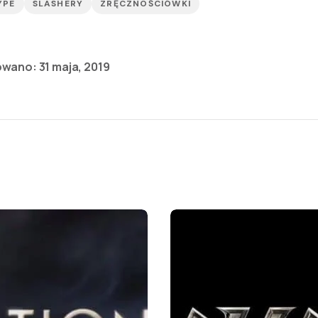
YPE
SLASHERY
ZRĘCZNOŚCIÓWKI
owano:
31 maja, 2019