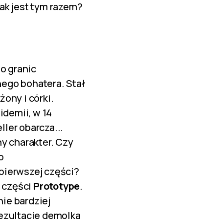
ak jest tym razem?
o granic
ego bohatera. Stał
ony i córki.
demii, w 14
ller obarcza...
y charakter. Czy
o
pierwszej części?
j części
Prototype
.
nie bardziej
rezultacie demolka