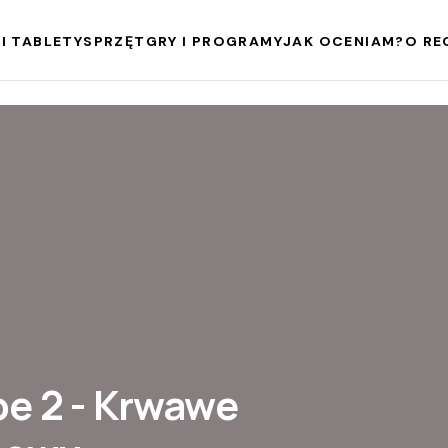
I TABLETY
SPRZĘT
GRY I PROGRAMY
JAK OCENIAM?
O RE
pe 2 - Krwawe