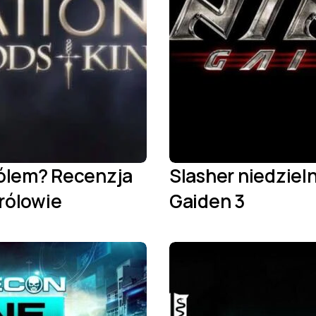
rólem? Recenzja
Slasher niedzieln
Królowie
Gaiden 3