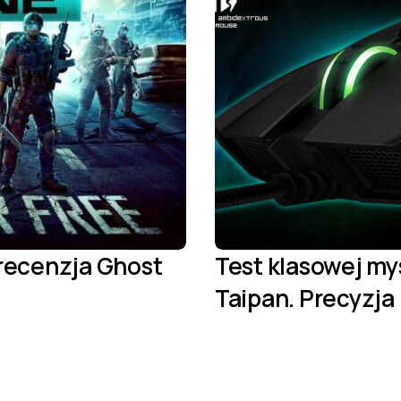
recenzja Ghost
Test klasowej my
Taipan. Precyzj