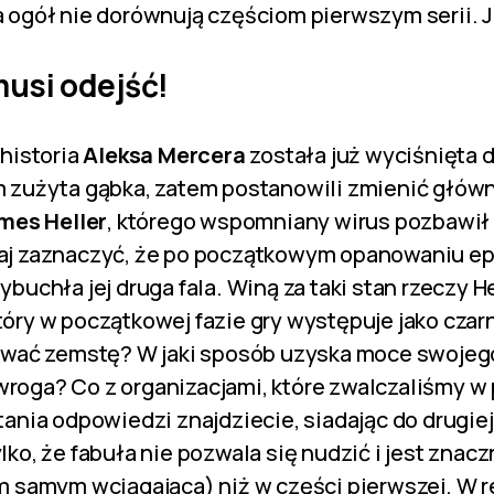
 ogół nie dorównują częściom pierwszym serii. J
musi odejść!
 historia
Aleksa Mercera
została już wyciśnięta d
 zużyta gąbka, zatem postanowili zmienić główn
mes Heller
, którego wspomniany wirus pozbawił ż
aj zaznaczyć, że po początkowym opanowaniu epi
buchła jej druga fala. Winą za taki stan rzeczy He
óry w początkowej fazie gry występuje jako czarn
zować zemstę? W jaki sposób uzyska moce swojeg
oga? Co z organizacjami, które zwalczaliśmy w 
tania odpowiedzi znajdziecie, siadając do drugie
ko, że fabuła nie pozwala się nudzić i jest znacz
m samym wciągająca) niż w części pierwszej. W 