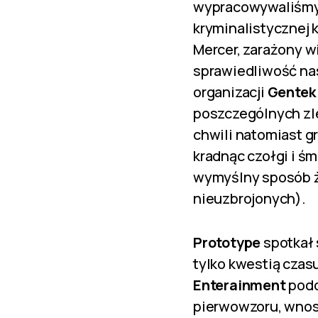
wypracowywaliśmy 
kryminalistycznej 
Mercer, zarażony w
sprawiedliwość na
organizacji
Gentek
poszczególnych zl
chwili natomiast g
kradnąc czołgi i ś
wymyślny sposób ż
nieuzbrojonych).
Prototype
spotkał 
tylko kwestią czasu
Enterainment
podo
pierwowzoru, wnosz