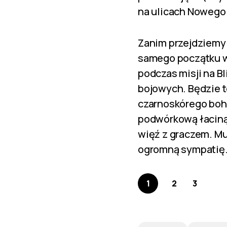
na ulicach Nowego J
Zanim przejdziemy 
samego początku wi
podczas misji na 
bojowych. Będzie to
czarnoskórego boh
podwórkową łaciną 
więź z graczem. Mu
ogromną sympatię
1
2
3