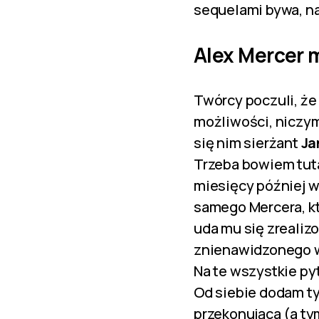
sequelami bywa, na
Alex Mercer 
Twórcy poczuli, że
możliwości, niczym
się nim sierżant
Ja
Trzeba bowiem tut
miesięcy później wy
samego Mercera, kt
uda mu się zreali
znienawidzonego wr
Na te wszystkie py
Od siebie dodam tyl
przekonująca (a ty