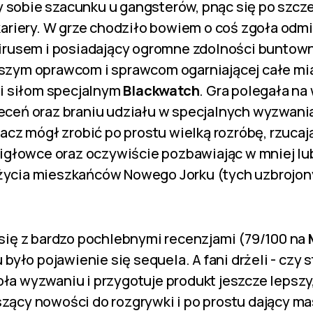
sobie szacunku u gangsterów, pnąc się po szcz
kariery. W grze chodziło bowiem o coś zgoła odm
irusem i posiadający ogromne zdolności buntow
szym oprawcom i sprawcom ogarniającej całe mia
i siłom specjalnym
Blackwatch
. Gra polegała n
eceń oraz braniu udziału w specjalnych wyzwani
racz mógł zrobić po prostu wielką rozróbę, rzuc
migłowce oraz oczywiście pozbawiając w mniej lub
ycia mieszkańców Nowego Jorku (tych uzbrojon
się z bardzo pochlebnymi recenzjami (79/100 na
 było pojawienie się sequela. A fani drżeli - czy 
ła wyzwaniu i przygotuje produkt jeszcze lepsz
ący nowości do rozgrywki i po prostu dający masę