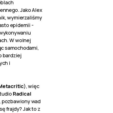
eblach
iennego. Jako Alex
nik, wymierzaliśmy
sto epidemii -
a wykonywaniu
ach. W wolnej
ając samochodami,
 bardziej
ych i
Metacritic
), więc
studio
Radical
y, pozbawiony wad
 frajdy? Jak to z