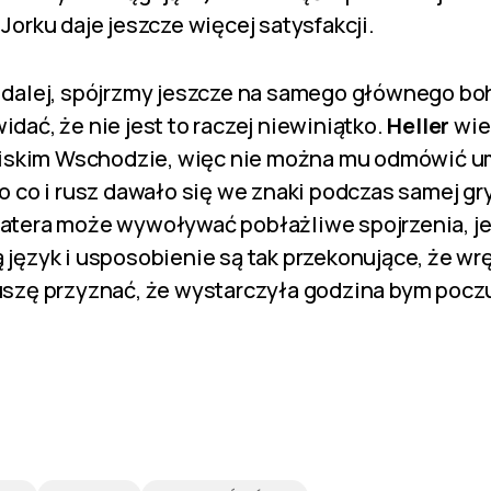
orku daje jeszcze więcej satysfakcji.
dalej, spójrzmy jeszcze na samego głównego boh
dać, że nie jest to raczej niewiniątko.
Heller
wie
Bliskim Wschodzie, więc nie można mu odmówić u
 co i rusz dawało się we znaki podczas samej gry.
atera może wywoływać pobłażliwe spojrzenia, je
język i usposobienie są tak przekonujące, że w
szę przyznać, że wystarczyła godzina bym pocz
.