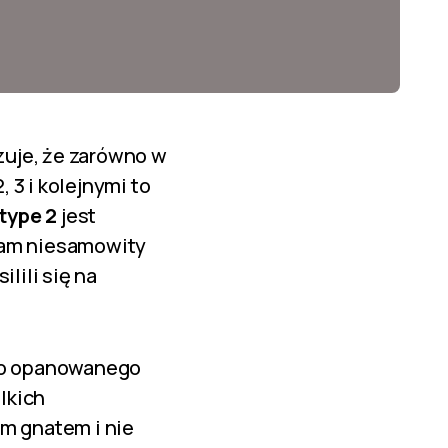
azuje, że zarówno w
, 3 i kolejnymi to
type 2
jest
sam niesamowity
lili się na
do opanowanego
lkich
im gnatem i nie